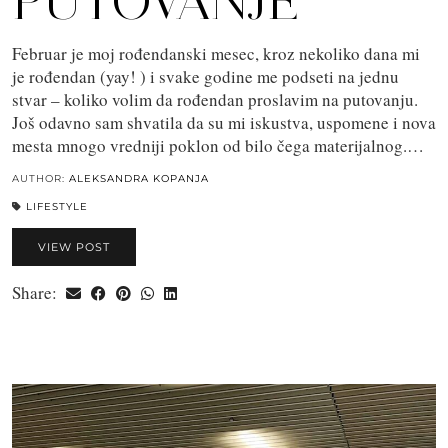
PUTOVANJE
Februar je moj rođendanski mesec, kroz nekoliko dana mi
je rođendan (yay! ) i svake godine me podseti na jednu
stvar – koliko volim da rođendan proslavim na putovanju.
Još odavno sam shvatila da su mi iskustva, uspomene i nova
mesta mnogo vredniji poklon od bilo čega materijalnog.…
AUTHOR:
ALEKSANDRA KOPANJA
LIFESTYLE
VIEW POST
Share: