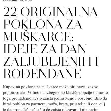
FEBRUARY 10, 2025
22 ORIGINALNA
POKLONA ZA
MUŠKARCE:
IDEJE ZA DAN
ZALJUBLJENIH I
ROĐENDANE
Kupovina poklona za muškarce može biti pravi izazov,
pogotovo ako želimo da izbegnemo klasične opcije i umesto
toga pronađemo nešto zaista jedinstveno i posebno. Bilo da
biraš poklon za partnera, muža, brata, prijatelja ili oca, cilj
je da pronađeš nešto što će zaista odgovarati njegovim