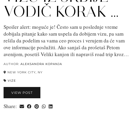
VODIČ KORAK …
Spoiler alert: moguće je! Često sam u poslednje vreme
dobijala pitanje kako sam uspela da dobijem vizu, pa sam
rešila da podelim sa vama ceo proces i verujem da će vam
ove informacije poslužiti. Ako sanjaš da prošetaš Petom
avenijom, posetiš Veliki kanjon ili napraviš road trip kroz…
AUTHOR:
ALEKSANDRA KOPANJA
NEW YORK CITY, NY
VIZE
VIEW POST
Share: