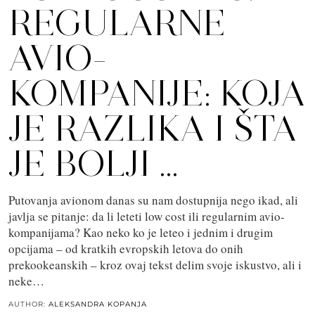
REGULARNE
AVIO-
KOMPANIJE: KOJA
JE RAZLIKA I ŠTA
JE BOLJI …
Putovanja avionom danas su nam dostupnija nego ikad, ali
javlja se pitanje: da li leteti low cost ili regularnim avio-
kompanijama? Kao neko ko je leteo i jednim i drugim
opcijama – od kratkih evropskih letova do onih
prekookeanskih – kroz ovaj tekst delim svoje iskustvo, ali i
neke…
AUTHOR:
ALEKSANDRA KOPANJA